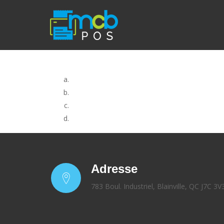
Adresse
783 Boul. Industriel, Blainville, QC J7C 3V